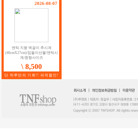
2026-08-07
엔틱 지붕 벽걸이 추시계
(46cmX27cm)/집들이선물/앤틱시
계/중형사이즈
\ 8,500
단 하루만의 기회!! 파격할인!