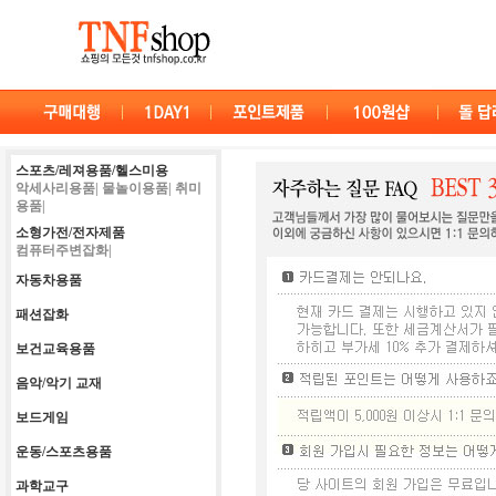
스포츠/레져용품/헬스미용
악세사리용품|
물놀이용품|
취미
용품|
소형가전/전자제품
컴퓨터주변잡화|
자동차용품
패션잡화
보건교육용품
음악/악기 교재
보드게임
운동/스포츠용품
과학교구