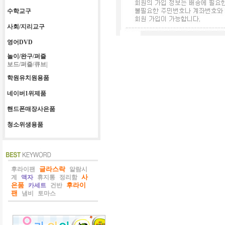
수학교구
사회/지리교구
영어DVD
놀이/완구/퍼즐
보드/퍼즐/큐브|
학원유치원용품
네이버1위제품
핸드폰매장사은품
청소위생용품
글라스락
후라이팬
알람시
사
계
액자
휴지통
정리함
은품
후라이
카세트
건반
팬
냄비
토마스