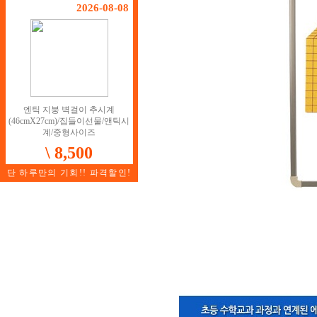
2026-08-08
엔틱 지붕 벽걸이 추시계
(46cmX27cm)/집들이선물/앤틱시
계/중형사이즈
\ 8,500
단 하루만의 기회!! 파격할인!