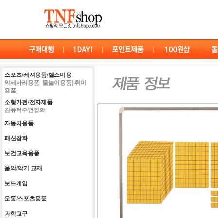
스포츠/레져용품/헬스미용
악세사리용품|
물놀이용품|
취미
용품|
소형가전/전자제품
컴퓨터주변잡화|
자동차용품
패션잡화
보건교육용품
음악/악기 교재
보드게임
운동/스포츠용품
과학교구