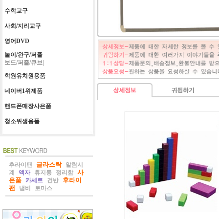
수학교구
사회/지리교구
영어DVD
놀이/완구/퍼즐
보드/퍼즐/큐브|
학원유치원용품
네이버1위제품
핸드폰매장사은품
청소위생용품
글라스락
후라이팬
알람시
사
계
액자
휴지통
정리함
은품
후라이
카세트
건반
팬
냄비
토마스