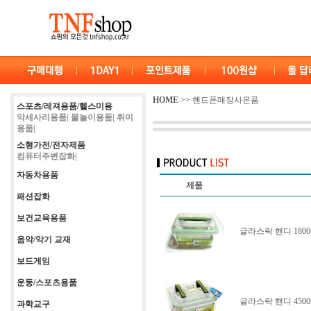
HOME
>>
핸드폰매장사은품
스포츠/레져용품/헬스미용
악세사리용품|
물놀이용품|
취미
용품|
소형가전/전자제품
컴퓨터주변잡화|
자동차용품
제품
패션잡화
보건교육용품
글라스락 핸디 180
음악/악기 교재
보드게임
운동/스포츠용품
글라스락 핸디 4500
과학교구