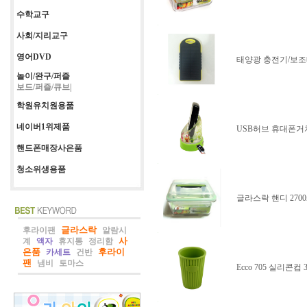
수학교구
사회/지리교구
영어DVD
태양광 충전기/보조배터리
놀이/완구/퍼즐
보드/퍼즐/큐브|
학원유치원용품
네이버1위제품
USB허브 휴대폰거치대
핸드폰매장사은품
청소위생용품
글라스락 핸디 270
글라스락
후라이팬
알람시
사
계
액자
휴지통
정리함
은품
후라이
카세트
건반
팬
냄비
토마스
Ecco 705 실리콘컵 3