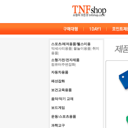
스포츠/레져용품/헬스미용
악세사리용품|
물놀이용품|
취미
용품|
소형가전/전자제품
컴퓨터주변잡화|
자동차용품
패션잡화
보건교육용품
음악/악기 교재
보드게임
운동/스포츠용품
과학교구