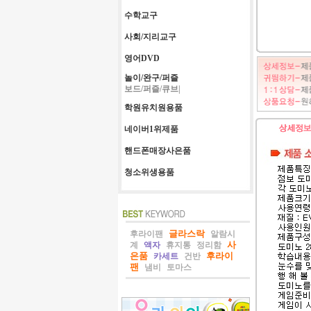
수학교구
사회/지리교구
영어DVD
놀이/완구/퍼즐
보드/퍼즐/큐브|
학원유치원용품
네이버1위제품
핸드폰매장사은품
청소위생용품
글라스락
후라이팬
알람시
사
계
액자
휴지통
정리함
은품
후라이
카세트
건반
팬
냄비
토마스