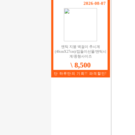
2026-08-07
엔틱 지붕 벽걸이 추시계
(46cmX27cm)/집들이선물/앤틱시
계/중형사이즈
\ 8,500
단 하루만의 기회!! 파격할인!