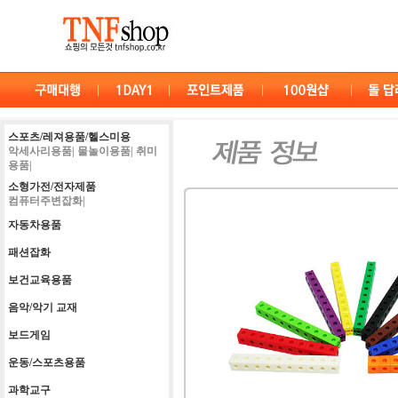
스포츠/레져용품/헬스미용
악세사리용품|
물놀이용품|
취미
용품|
소형가전/전자제품
컴퓨터주변잡화|
자동차용품
패션잡화
보건교육용품
음악/악기 교재
보드게임
운동/스포츠용품
과학교구