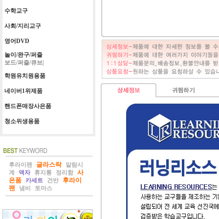
수학교구
사회/지리교구
영어DVD
놀이/완구/퍼즐
보드/퍼즐/큐브|
학원유치원용품
네이버1위제품
핸드폰매장사은품
청소위생용품
글라스락
후라이팬
알람시
사
계
액자
휴지통
정리함
은품
후라이
카세트
건반
팬
냄비
토마스