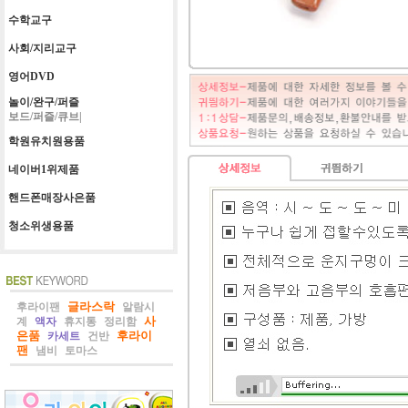
수학교구
사회/지리교구
영어DVD
놀이/완구/퍼즐
보드/퍼즐/큐브|
학원유치원용품
네이버1위제품
핸드폰매장사은품
청소위생용품
글라스락
후라이팬
알람시
사
계
액자
휴지통
정리함
은품
후라이
카세트
건반
팬
냄비
토마스