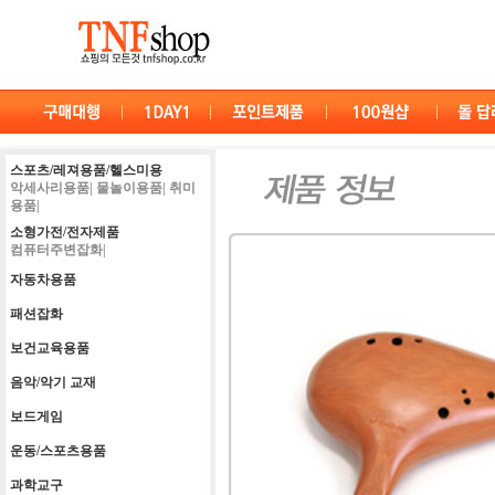
스포츠/레져용품/헬스미용
악세사리용품|
물놀이용품|
취미
용품|
소형가전/전자제품
컴퓨터주변잡화|
자동차용품
패션잡화
보건교육용품
음악/악기 교재
보드게임
운동/스포츠용품
과학교구