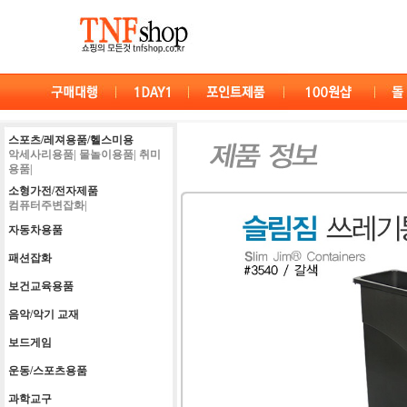
스포츠/레져용품/헬스미용
악세사리용품|
물놀이용품|
취미
용품|
소형가전/전자제품
컴퓨터주변잡화|
자동차용품
패션잡화
보건교육용품
음악/악기 교재
보드게임
운동/스포츠용품
과학교구