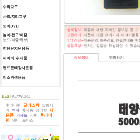
수학교구
사회/지리교구
영어DVD
놀이/완구/퍼즐
보드/퍼즐/큐브|
학원유치원용품
네이버1위제품
핸드폰매장사은품
청소위생용품
글라스락
후라이팬
알람시
사
계
액자
휴지통
정리함
은품
후라이
카세트
건반
팬
냄비
토마스