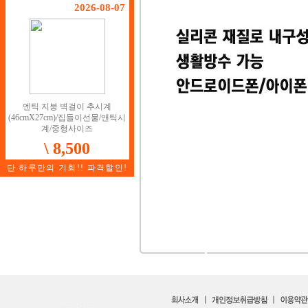
2026-08-07
엔틱 지붕 벽걸이 추시계
(46cmX27cm)/집들이선물/앤틱시
계/중형사이즈
\ 8,500
단 하루만의 기회!! 파격할인!