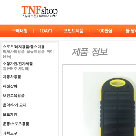
스포츠/레져용품/헬스미용
악세사리용품|
물놀이용품|
취미
용품|
소형가전/전자제품
컴퓨터주변잡화|
자동차용품
패션잡화
보건교육용품
음악/악기 교재
보드게임
운동/스포츠용품
과학교구