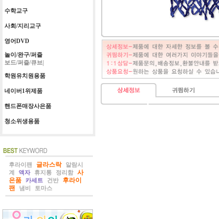
수학교구
사회/지리교구
영어DVD
놀이/완구/퍼즐
보드/퍼즐/큐브|
학원유치원용품
네이버1위제품
핸드폰매장사은품
청소위생용품
글라스락
후라이팬
알람시
사
계
액자
휴지통
정리함
은품
후라이
카세트
건반
팬
냄비
토마스