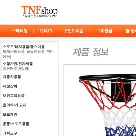
스포츠/레져용품/헬스미용
악세사리용품|
물놀이용품|
취미
용품|
소형가전/전자제품
컴퓨터주변잡화|
자동차용품
패션잡화
보건교육용품
음악/악기 교재
보드게임
운동/스포츠용품
과학교구