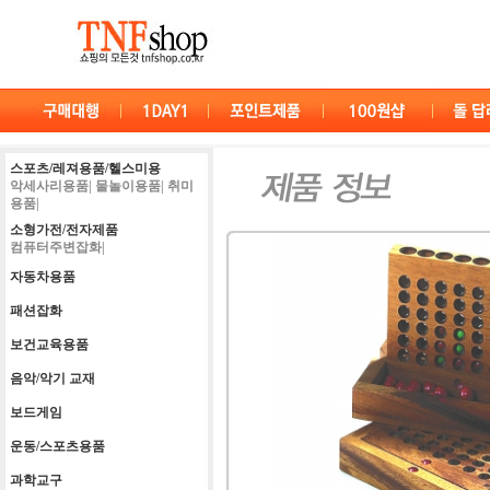
스포츠/레져용품/헬스미용
악세사리용품|
물놀이용품|
취미
용품|
소형가전/전자제품
컴퓨터주변잡화|
자동차용품
패션잡화
보건교육용품
음악/악기 교재
보드게임
운동/스포츠용품
과학교구