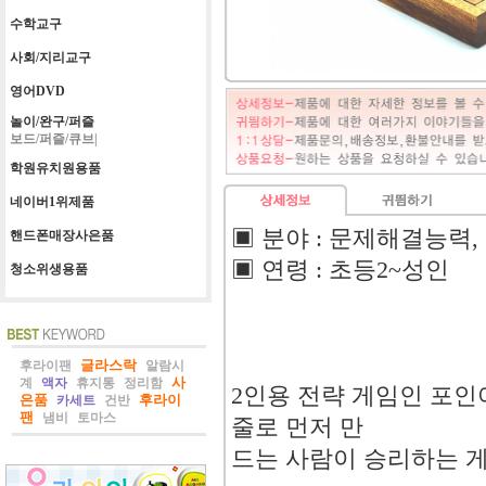
수학교구
사회/지리교구
영어DVD
놀이/완구/퍼즐
보드/퍼즐/큐브|
학원유치원용품
네이버1위제품
▣ 분야 : 문제해결능력
핸드폰매장사은품
▣ 연령 : 초등2~성인
청소위생용품
글라스락
후라이팬
알람시
사
계
액자
휴지통
정리함
2인용 전략 게임인 포인
은품
후라이
카세트
건반
팬
냄비
토마스
줄로 먼저 만
드는 사람이 승리하는 